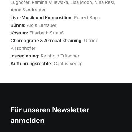
Lughofer, Pamina Milewska, Lisa Moon, Nina Resl,
Anna Sandreuter
Live-Musik und Komposition:
Rupert Bopp
Bühne:
Alois Ellmauer
Kostüm:
Elisabeth Strauß
Choreografie
&
Akrobatiktraining:
Ulfried
Kirschhofer
Inszenierung:
Reinhold Tritscher
Aufführungsrechte:
Cantus Verlag
Für unseren Newsletter
anmelden