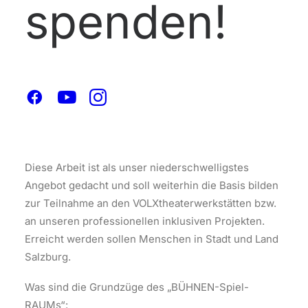
spenden!
INKLUSIVE TANZ-
UND THEATERARBEIT
IN STADT & LAND
SALZBURG
Diese Arbeit ist als unser niederschwelligstes
Angebot gedacht und soll weiterhin die Basis bilden
zur Teilnahme an den VOLXtheaterwerkstätten bzw.
an unseren professionellen inklusiven Projekten.
Erreicht werden sollen Menschen in Stadt und Land
Salzburg.
Was sind die Grundzüge des „BÜHNEN-Spiel-
RAUMs“: