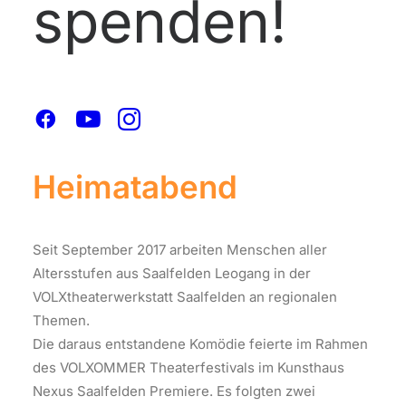
spenden!
IM RAHMEN DES VOLXOMMER
THEATERFESTIVALS 2018 VON
2.-4.8. IM KUNSTHAUS NEXUS &
AM 22.9.2018 IN DER
ARGEKULTUR SALZBURG
Heimatabend
Seit September 2017 arbeiten Menschen aller
Altersstufen aus Saalfelden Leogang in der
VOLXtheaterwerkstatt Saalfelden an regionalen
Themen.
Die daraus entstandene Komödie feierte im Rahmen
des VOLXOMMER Theaterfestivals im Kunsthaus
Nexus Saalfelden Premiere. Es folgten zwei