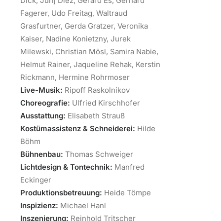
Dick, Jurij Diez, Gerard Es, Gerhard
Fagerer, Udo Freitag, Waltraud
Grasfurtner, Gerda Gratzer, Veronika
Kaiser, Nadine Konietzny, Jurek
Milewski, Christian Mösl, Samira Nabie,
Helmut Rainer, Jaqueline Rehak, Kerstin
Rickmann, Hermine Rohrmoser
Live-Musik:
Ripoff Raskolnikov
Choreografie:
Ulfried Kirschhofer
Ausstattung:
Elisabeth Strauß
Kostümassistenz
& Schneiderei:
Hilde
Böhm
Bühnenbau:
Thomas Schweiger
Lichtdesign
& Tontechnik:
Manfred
Eckinger
Produktionsbetreuung:
Heide Tömpe
Inspizienz:
Michael Hanl
Inszenierung:
Reinhold Tritscher