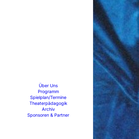
Über Uns
Programm
Spielplan/Termine
Theaterpädagogik
Archiv
Sponsoren & Partner