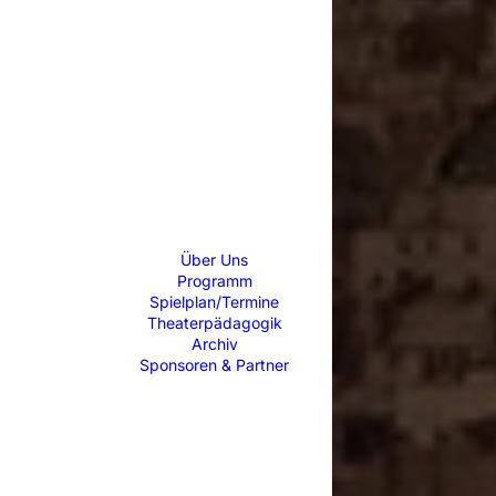
Über Uns
Programm
Spielplan/Termine
Theaterpädagogik
Archiv
Sponsoren & Partner